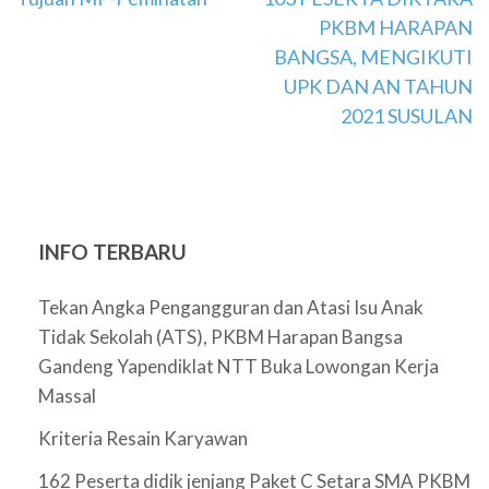
Navigasi
PKBM HARAPAN
pos
BANGSA, MENGIKUTI
UPK DAN AN TAHUN
2021 SUSULAN
INFO TERBARU
Tekan Angka Pengangguran dan Atasi Isu Anak
Tidak Sekolah (ATS), PKBM Harapan Bangsa
Gandeng Yapendiklat NTT Buka Lowongan Kerja
Massal
Kriteria Resain Karyawan
162 Peserta didik jenjang Paket C Setara SMA PKBM