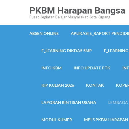
Lompat
PKBM Harapan Bangsa
ke
Pusat Kegiatan Belajar Masyarakat Kota Kupang
konten
(Tekan
ABSEN ONLINE
APLIKASI E_RAPORT PENDID
Enter)
E_LEARNING DIKDAS SMP
E_LEARNING
INFO KBM
INFO UPDATE PTK
IN
KIP KULIAH 2026
KONTAK
KOPER
LAPORAN RINTISAN USAHA
LEMBAGA 
MODUL KUMER
MPLS PKBM HARAPAN