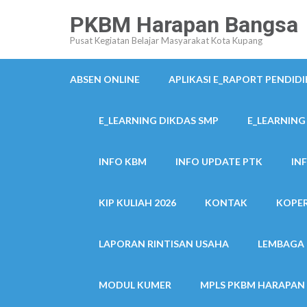
Lompat
PKBM Harapan Bangsa
ke
Pusat Kegiatan Belajar Masyarakat Kota Kupang
konten
(Tekan
ABSEN ONLINE
APLIKASI E_RAPORT PENDID
Enter)
E_LEARNING DIKDAS SMP
E_LEARNING
INFO KBM
INFO UPDATE PTK
IN
KIP KULIAH 2026
KONTAK
KOPER
LAPORAN RINTISAN USAHA
LEMBAGA 
MODUL KUMER
MPLS PKBM HARAPAN