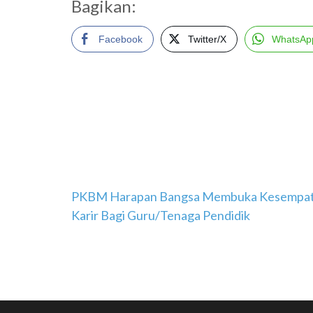
Bagikan:
Facebook
Twitter/X
WhatsAp
Navigasi
PKBM Harapan Bangsa Membuka Kesempa
Karir Bagi Guru/Tenaga Pendidik
pos