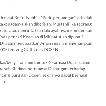
 Jemaat Bet’el Nunhila” Perlu perjuangan” ketuklah
a kepadanya akan diberikan. Mustahil jika seorang
Batu, atau meminta Ikan lalu ayahnya memnberikan
 Para pencari Keadilan di MK patutlah digumuli
UDI agar mendapatkan Angin segara memenangkan
 2005 tentang GURU dan DOSEN.
ai/bergiliran membentuk 6 Formasi Doa di dalam
n penuh Khidmat bernuansa Dukungan terhadap
tang Guru dan Dosen. sekiranya dapat berhasil
an.